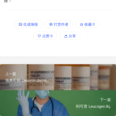
捷！
生成海报
打赏作者
收藏
0
点赞
0
分享
上一篇
地奥司明 Diosmin.dasm.
下一篇
利可君 Leucogen.lkj.