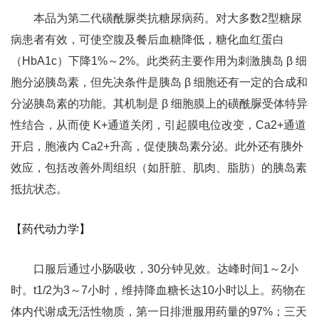
本品为第二代磺酰脲类抗糖尿病药。对大多数2型糖尿
病患者有效，可使空腹及餐后血糖降低，糖化血红蛋白
（HbA1c）下降1%～2%。此类药主要作用为刺激胰岛 β 细
胞分泌胰岛素，但先决条件是胰岛 β 细胞还有一定的合成和
分泌胰岛素的功能。其机制是 β 细胞膜上的磺酰脲受体特异
性结合，从而使 K+通道关闭，引起膜电位改变，Ca2+通道
开启，胞液内 Ca2+升高，促使胰岛素分泌。此外还有胰外
效应，包括改善外周组织（如肝脏、肌肉、脂肪）的胰岛素
抵抗状态。
【药代动力学】
口服后通过小肠吸收，30分钟见效。达峰时间1～2小
时。t1/2为3～7小时，维持降血糖长达10小时以上。药物在
体内代谢成无活性物质，第一日排泄服用药量的97%；三天