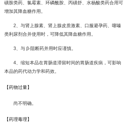
磺胺类药、氯霉素、环磷酰胺、丙磺舒、水杨酸类药合用可
增加其降血糖作用。
2、与肾上腺素、肾上腺皮质激素、口服避孕药、噻嗪
类利尿剂合并使用时，可降低其降血糖作用。
3、与 β-阻断药并用时应谨慎。
4、缩短本品在胃肠道滞留时间的胃肠道疾病，可影响
本品的药代动力学和药效。
【药物过量】
尚不明确。
【药理毒理】