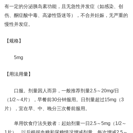
有一定的分泌胰岛素功能，且无急性并发症（如感染、创
伤、酮症酸中毒、高渗性昏迷等），不合并妊娠，无严重的
慢性并发症。
【规格】
5mg
【用法用量】
口服。剂量因人而异，一般推荐剂量2.5～20mg/日
（1/2～4片），早餐前30分钟服用。日剂量超过15mg（3
片），宜在早、中、晚分三次餐前服用。
单用饮食疗法失败者：起始剂量一日2.5～5mg（1/2～
1片），以后根据血糖和尿糖情况增减剂量，每次增减2.5～