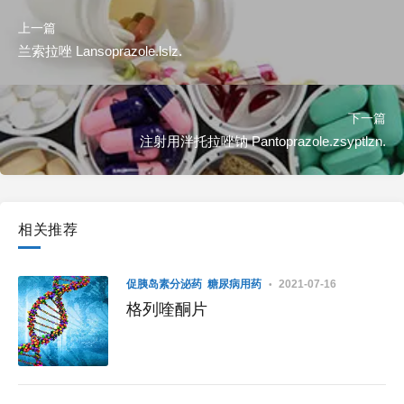
上一篇
兰索拉唑 Lansoprazole.lslz.
下一篇
注射用泮托拉唑钠 Pantoprazole.zsyptlzn.
相关推荐
促胰岛素分泌药
糖尿病用药
2021-07-16
格列喹酮片