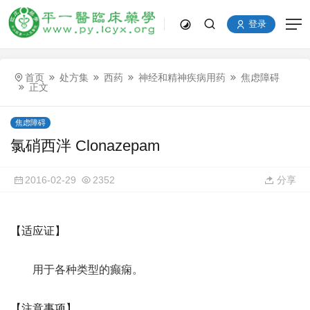
登录
首页
处方集
西药
神经和精神疾病用药
焦虑障碍
正文
焦虑障碍
氯硝西泮 Clonazepam
2016-02-29
2352
分享
【适应证】
用于各种类型的癫痫。
【注意事项】