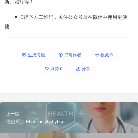
断、治疗等！
♥ 扫描下方二维码，关注公众号后在微信中使用更便
捷！
生成海报
打赏作者
收藏
0
点赞
0
分享
上一篇
依巴斯汀 Ebastine.ybst ybsd.