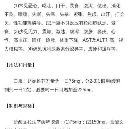
(1)常见恶心、呕吐、口干、畏食、腹泻、便秘、消化
不良、嗜睡、失眠、头痛、头晕、紧张、焦虑、出汗、打哈
欠、性功能障碍等。(2)严重不良反应有粒细胞缺乏、紫
癜。(3)少见无力、震颤、激越、腹泻、腹胀、鼻炎、心
悸、高血压、躁狂、惊厥、体重下降、AST及ALT升高、视
力模糊等。(4)偶见抗利尿激素分泌异常、皮疹和瘙痒等。
【用法和用量】
口服：起始推荐剂量为一日75mg，分2-3次服用(缓释
制剂一日1次)，必要时一日可增加至225mg。
【制剂与规格】
盐酸文拉法辛缓释胶囊：(1)75mg；(2)150mg。盐酸文