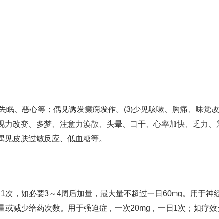
、失眠、恶心等；偶见诱发癫痫发作。(3)少见咳嗽、胸痛、味觉
视力改变、多梦、注意力涣散、头晕、口干、心率加快、乏力、
偶见皮肤过敏反应、低血糖等。
1次，如必要3～4周后加量，最大量不超过一日60mg。用于神
减量或减少给药次数。用于强迫症，一次20mg，一日1次；如疗效