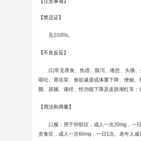
【注意事项】
【禁忌证】
见SSRIs。
【不良反应】
(1)常见畏食、焦虑、腹泻、倦怠、头痛
呕吐、胃痉挛、食欲减退或体重下降、便秘、
颤、尿频、痛经、性功能下降及皮肤潮红等；
【用法和用量】
口服：用于抑郁症，成人一次20mg，一日
贪食症，成人一次60mg，一日1次。老年人