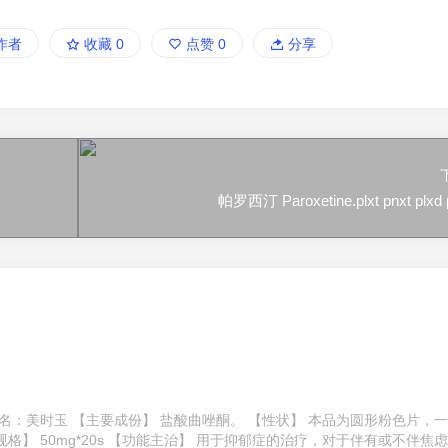
作者
收藏
0
点赞
0
分享
帕罗西汀 Paroxetine.plxt pnxt plxd 
名：美时玉 【主要成份】 盐酸曲唑酮。 【性状】 本品为圆形粉色片，
】 50mg*20s 【功能主治】 用于抑郁症的治疗，对于伴有或不伴焦虑症 