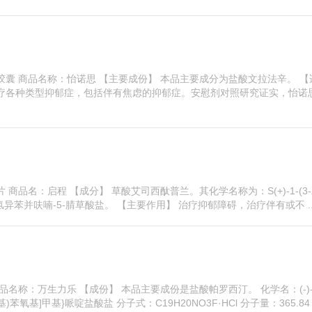
胶囊 商品名称：怡诺思 【主要成份】 本品主要成分为盐酸文拉法辛。 【
治疗各种类型抑郁症，包括伴有焦虑的抑郁症。安慰剂对照研究证实，怡诺
商品名：启程 【成分】 草酸艾司西酞普兰。其化学名称为：S(+)-1-(3
3-二氢异苯并呋喃-5-腈草酸盐。 【主要作用】 治疗抑郁障碍，治疗伴有或不 ..
品名称：万生力乐 【成份】 本品主要成份是盐酸帕罗西汀。 化学名：(-)
二氧基)苯氧基]甲基}哌啶盐酸盐 分子式：C19H20NO3F·HCl 分子量：365.84 【