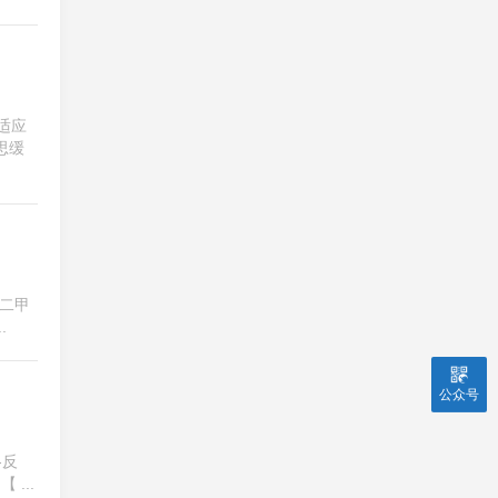
适应
思缓
-二甲
.
公众号
-反
 ...