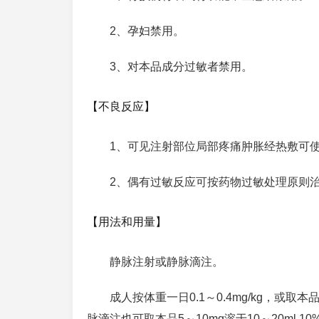
2、孕妇禁用。
3、对本品成分过敏者禁用。
【不良反应】
1、可见注射部位局部疼痛肿胀经热敷可
2、偶有过敏反应可按药物过敏处理原则
【用法和用量】
静脉注射或静脉滴注。
成人按体重一日0.1～0.4mg/kg，或取本
脉滴注也可取本品5～10mg溶于10～20ml