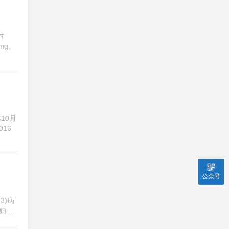
片
mg。
10月
016
公众号
3)病
...