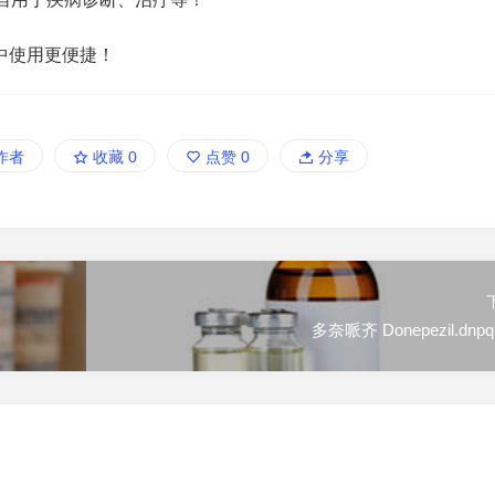
中使用更便捷！
作者
收藏
0
点赞
0
分享
多奈哌齐 Donepezil.dnpq 