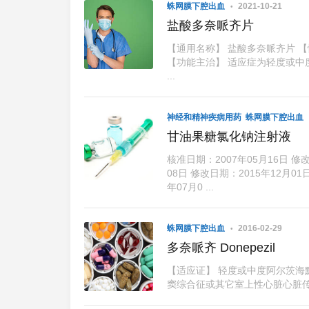
蛛网膜下腔出血
2021-10-21
盐酸多奈哌齐片
【通用名称】 盐酸多奈哌齐片 【
【功能主治】 适应症为轻度或中
...
神经和精神疾病用药
蛛网膜下腔出血
甘油果糖氯化钠注射液
核准日期：2007年05月16日 修改
08日 修改日期：2015年12月01
年07月0 ...
蛛网膜下腔出血
2016-02-29
多奈哌齐 Donepezil
【适应证】 轻度或中度阿尔茨海默
窦综合征或其它室上性心脏心脏传导