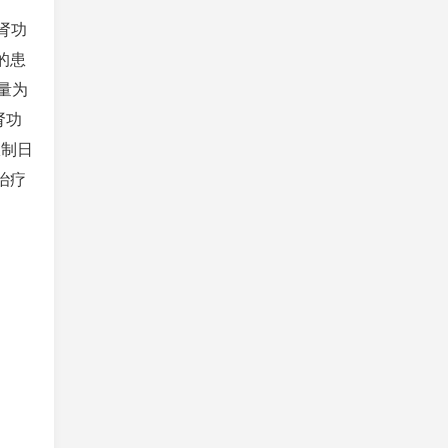
肾功
的患
量为
肾功
限制日
治疗