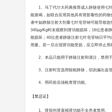
1、马丁代尓大药典推荐成人静脉使用七叶
能衰竭，如联合应用其他具有肾脏毒性的药物
者中如静脉注射大剂量七叶皂苷钠可能导致急
340μg/Kg时未观察到肾功能损坏；16位患
能损坏；40位患者静脉注射七叶皂苷钠日平均最
用量。若一旦出现肾功能受损，应立即停止用
2、本品只能用于静脉注射和滴注，禁用
3、注射时宜选用较粗静脉，切勿漏出血管
4、用药前后须检查肾功能。
【禁忌证】
1、肾损伤肾衰竭肾功能不全患者禁用。