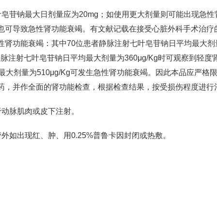
皂苷钠最大日剂量应为20mg；如使用更大剂量则可能出现急性
也可导致急性肾功能衰竭。有文献记载在接受心脏外科手术治疗
性肾功能衰竭：其中70位患者静脉注射七叶皂苷钠日平均最大剂
者静脉注射七叶皂苷钠日平均最大剂量为360μg/Kg时可观察到轻度
大剂量为510μg/Kg可发生急性肾功能衰竭。因此本品应严格
药，并作全面的肾功能检查，根据检查结果，按受损伤程度进行
于动脉肌肉或皮下注射。
外如出现红、肿、用0.25%普鲁卡因封闭或热敷。