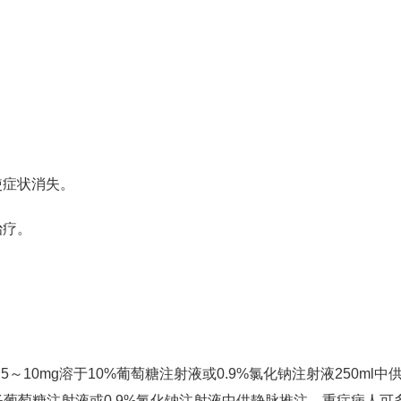
使症状消失。
治疗。
品5～10mg溶于10%葡萄糖注射液或0.9%氯化钠注射液250ml中
 10%葡萄糖注射液或0.9%氯化钠注射液中供静脉推注。重症病人可