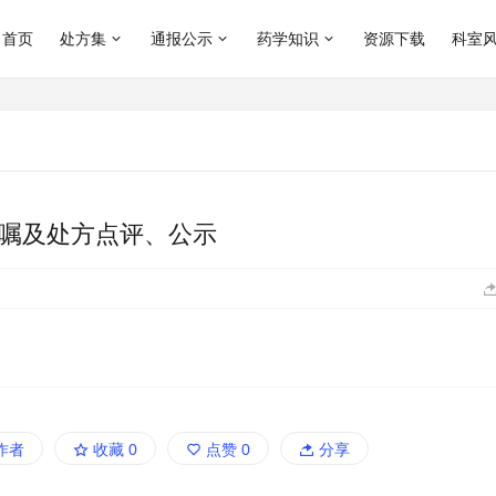
首页
处方集
通报公示
药学知识
资源下载
科室
医嘱及处方点评、公示
作者
收藏
0
点赞
0
分享