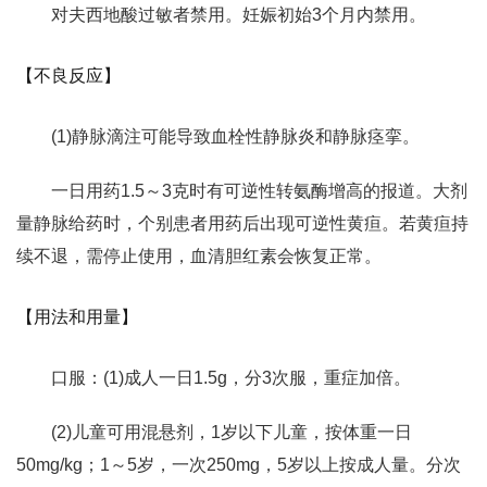
对夫西地酸过敏者禁用。妊娠初始3个月内禁用。
【不良反应】
(1)静脉滴注可能导致血栓性静脉炎和静脉痉挛。
一日用药1.5～3克时有可逆性转氨酶增高的报道。大剂
量静脉给药时，个别患者用药后出现可逆性黄疸。若黄疸持
续不退，需停止使用，血清胆红素会恢复正常。
【用法和用量】
口服：(1)成人一日1.5g，分3次服，重症加倍。
(2)儿童可用混悬剂，1岁以下儿童，按体重一日
50mg/kg；1～5岁，一次250mg，5岁以上按成人量。分次