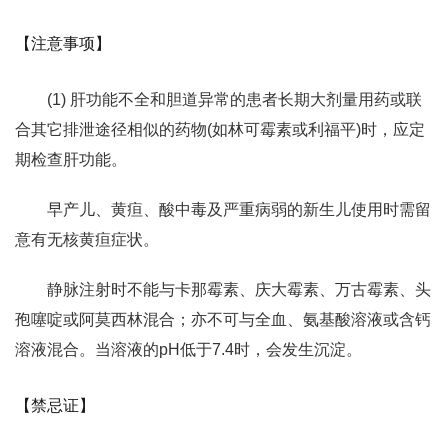
【注意事项】
(1) 肝功能不全和胆道异常的患者长期大剂量用药或联
合其它排泄途径相似的药物(如林可霉素或利福平)时，应定
期检查肝功能。
早产儿、黄疸、酸中毒及严重病弱的新生儿使用时需留
意有无核黄疸症状。
静脉注射时不能与卡那霉素、庆大霉素、万古霉素、头
孢噻啶或阿莫西林混合；亦不可与全血、氨基酸溶液或含钙
溶液混合。当溶液的pH低于7.4时，会发生沉淀。
【禁忌证】