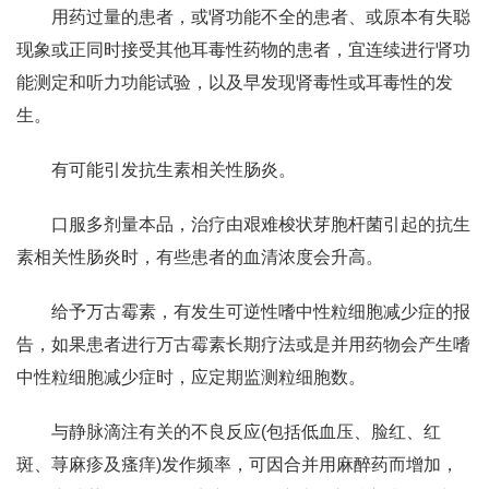
用药过量的患者，或肾功能不全的患者、或原本有失聪
现象或正同时接受其他耳毒性药物的患者，宜连续进行肾功
能测定和听力功能试验，以及早发现肾毒性或耳毒性的发
生。
有可能引发抗生素相关性肠炎。
口服多剂量本品，治疗由艰难梭状芽胞杆菌引起的抗生
素相关性肠炎时，有些患者的血清浓度会升高。
给予万古霉素，有发生可逆性嗜中性粒细胞减少症的报
告，如果患者进行万古霉素长期疗法或是并用药物会产生嗜
中性粒细胞减少症时，应定期监测粒细胞数。
与静脉滴注有关的不良反应(包括低血压、脸红、红
斑、荨麻疹及瘙痒)发作频率，可因合并用麻醉药而增加，