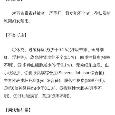
对万古霉素过敏者，严重肝、肾功能不全者，孕妇及哺
乳期妇女禁用。
【不良反应】
①休克、过敏样症状(少于0.1％)(呼吸苦难、全身潮
红、浮肿等)。② 急性肾功能不全(0.5％)，间质性肾炎(频率
不明)。③ 多种血细胞减少(少于0.1％)、无粒细胞血症、血
小板减少。④皮肤黏膜综合症(Stevens-Johnson综合征)、
中毒性表皮坏死症(Lyell综合征)、脱落性皮炎(频率不明)。
⑤第8脑神经损伤(少于0.1％)。⑥假膜性大肠炎(频率不
明)。⑦肝功能损害、黄疸(频率不明)。
【用法和剂量】