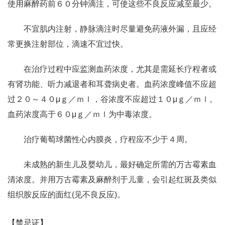
使用麻醉药前６０分钟滴注，可使这些不良反应减至最少。
不宜肌内注射，静脉滴注时尽量避免药液外漏，且应经
常更换注射部位，滴速不宜过快。
在治疗过程中应监测血药浓度，尤其是需延长疗程者或
有肾功能、听力减退者和耳聋病史者。血药浓度峰值不应超
过２０～４０μｇ／ｍｌ，谷浓度不应超过１０μｇ／ｍｌ。
血药浓度高于６０μｇ／ｍｌ为中毒浓度。
治疗葡萄球菌性心内膜炎，疗程应不少于４周。
未成熟的新生儿及婴幼儿，最好确定所需的万古霉素血
清浓度。并用万古霉素及麻醉剂于儿童，会引起红斑及类似
组织胺反应的面红(见不良反应)。
【禁忌证】