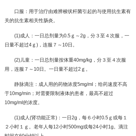
口服：用于治疗由难辨梭状杆菌引起的与使用抗生素有
关的抗生素相关性肠炎。
(1)成人：一日总剂量为0.5ｇ～2g，分３至４次服，一
日量不超过4ｇ)，连服７～10日。
(2)儿童：一日总剂量按体重40mg/kg，分３至４次服
用，连服７～10日。一日量不超过2ｇ。
静脉滴注：成人用的药物浓度5mg/ml；给药速度不高
于10mg/min；对需要限制液体的患者，最高不超过
10mg/ml的浓度。
(1)成人(肾功能正常)：一日2g，每６小时0.5ｇ或每１
２小时１ｇ。老年人每12小时500mg或每24小时1g。滴注
时间在60分钟以上。