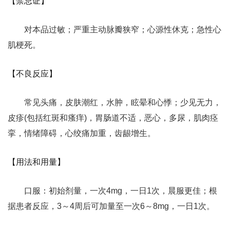
【禁忌证】
对本品过敏；严重主动脉瓣狭窄；心源性休克；急性心
肌梗死。
【不良反应】
常见头痛，皮肤潮红，水肿，眩晕和心悸；少见无力，
皮疹(包括红斑和瘙痒)，胃肠道不适，恶心，多尿，肌肉痉
挛，情绪障碍，心绞痛加重，齿龈增生。
【用法和用量】
口服：初始剂量，一次4mg，一日1次，晨服更佳；根
据患者反应，3～4周后可加量至一次6～8mg，一日1次。