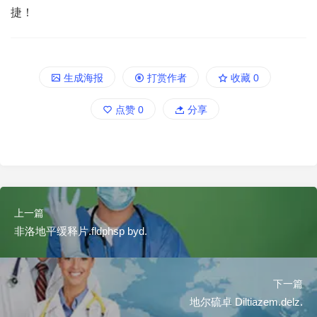
捷！
生成海报
打赏作者
收藏
0
点赞
0
分享
上一篇
非洛地平缓释片.fldphsp byd.
下一篇
地尔硫卓 Diltiazem.delz.