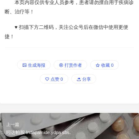
本页内容仅供专业人员参考，患者请勿擅自用于疾病诊
断、治疗等！
♥ 扫描下方二维码，关注公众号后在微信中使用更便
捷！
生成海报
打赏作者
收藏
0
点赞
0
分享
上一篇
吲达帕胺 Indapamide.ydpa sbs.