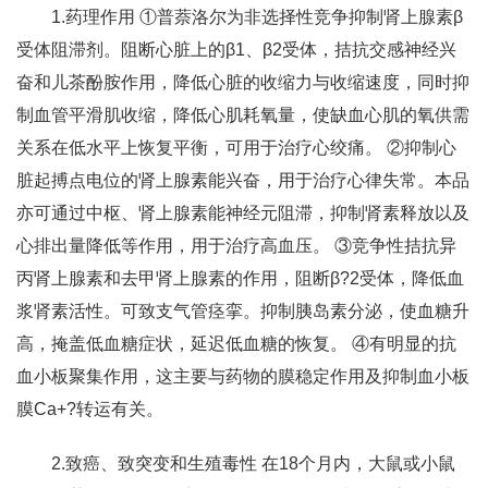
1.药理作用 ①普萘洛尔为非选择性竞争抑制肾上腺素β
受体阻滞剂。阻断心脏上的β1、β2受体，拮抗交感神经兴
奋和儿茶酚胺作用，降低心脏的收缩力与收缩速度，同时抑
制血管平滑肌收缩，降低心肌耗氧量，使缺血心肌的氧供需
关系在低水平上恢复平衡，可用于治疗心绞痛。 ②抑制心
脏起搏点电位的肾上腺素能兴奋，用于治疗心律失常。本品
亦可通过中枢、肾上腺素能神经元阻滞，抑制肾素释放以及
心排出量降低等作用，用于治疗高血压。 ③竞争性拮抗异
丙肾上腺素和去甲肾上腺素的作用，阻断β?2受体，降低血
浆肾素活性。可致支气管痉挛。抑制胰岛素分泌，使血糖升
高，掩盖低血糖症状，延迟低血糖的恢复。 ④有明显的抗
血小板聚集作用，这主要与药物的膜稳定作用及抑制血小板
膜Ca+?转运有关。
2.致癌、致突变和生殖毒性 在18个月内，大鼠或小鼠