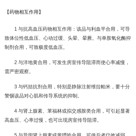
【药物相互作用】
1 与抗高血压药物相互作用：该品与利血平合用，可导
致体位性低血压、心动过缓、头晕、晕厥。与单胺氧化酶抑
制剂合用，可致极度低血压。
2 与洋地黄合用，可发生房室传导阻滞而使心率减慢，
需严密观察。
3 与钙拮抗剂合用，特别是静脉注射维拉帕米，要十分
警惕该品对心肌和传导系统的抑制。
4 与肾上腺素、苯福林或拟交感胺类合用，可引起显著
高血压、心率过慢，也可出现房室传导阻滞。
5 与异丙肾上腺素或黄嘌呤合用，可使后者疗效减弱。