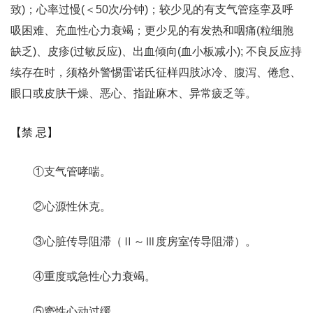
致)；心率过慢(＜50次/分钟)；较少见的有支气管痉挛及呼
吸困难、充血性心力衰竭；更少见的有发热和咽痛(粒细胞
缺乏)、皮疹(过敏反应)、出血倾向(血小板减小); 不良反应持
续存在时，须格外警惕雷诺氏征样四肢冰冷、腹泻、倦怠、
眼口或皮肤干燥、恶心、指趾麻木、异常疲乏等。
【禁 忌】
①支气管哮喘。
②心源性休克。
③心脏传导阻滞（Ⅱ～Ⅲ度房室传导阻滞）。
④重度或急性心力衰竭。
⑤窦性心动过缓。