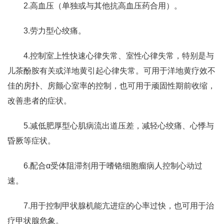
2.高血压（单独或与其他抗高血压药合用）。
3.劳力型心绞痛。
4.控制室上性快速心律失常、室性心律失常，特别是与
儿茶酚胺有关或洋地黄引起心律失常。可用于洋地黄疗效不
佳的房扑、房颤心室率的控制，也可用于顽固性期前收缩，
改善患者的症状。
5.减低肥厚型心肌病流出道压差，减轻心绞痛、心悸与
昏厥等症状。
6.配合α受体阻滞剂用于嗜铬细胞瘤病人控制心动过
速。
7.用于控制甲状腺机能亢进症的心率过快，也可用于治
疗甲状腺危象。