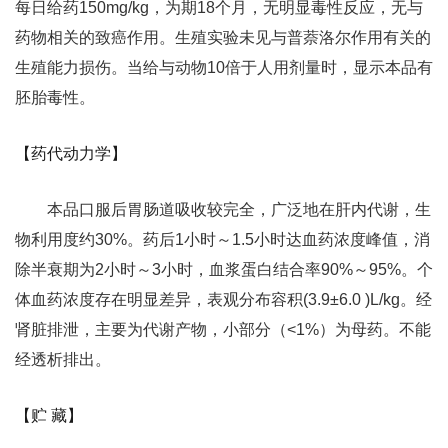
每日给药150mg/kg，为期18个月，无明显毒性反应，无与
药物相关的致癌作用。生殖实验未见与普萘洛尔作用有关的
生殖能力损伤。当给与动物10倍于人用剂量时，显示本品有
胚胎毒性。
【药代动力学】
本品口服后胃肠道吸收较完全，广泛地在肝内代谢，生
物利用度约30%。药后1小时～1.5小时达血药浓度峰值，消
除半衰期为2小时～3小时，血浆蛋白结合率90%～95%。个
体血药浓度存在明显差异，表观分布容积(3.9±6.0 )L/kg。经
肾脏排泄，主要为代谢产物，小部分（<1%）为母药。不能
经透析排出。
【贮 藏】