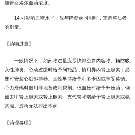
加普萘洛尔血药浓度。
14 可影响血糖水平，故与降糖药同用时，需调整后者
的剂量。
【药物过量】
一般情况下，如药物过量应尽快排空胃内容物、预防吸
入性肺炎。心动过缓时给予阿托品，慎用异丙肾上腺素；必
要时安装心脏起搏器。室性早博给予利多卡因或苯妥英钠。
心力衰竭时服用洋地黄或利尿剂。低血压时给予升压药，例
如去甲肾上腺素或肾上腺素。支气管哮喘给予肾上腺素或氨
茶碱。透析无法排出本药。
【药理毒理】