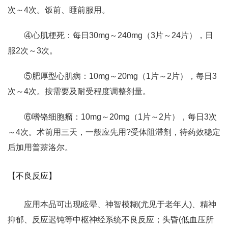
次～4次。饭前、睡前服用。
④心肌梗死：每日30mg～240mg（3片～24片），日
服2次～3次。
⑤肥厚型心肌病：10mg～20mg（1片～2片），每日3
次～4次。按需要及耐受程度调整剂量。
⑥嗜铬细胞瘤：10mg～20mg（1片～2片），每日3次
～4次。术前用三天，一般应先用?受体阻滞剂，待药效稳定
后加用普萘洛尔。
【不良反应】
应用本品可出现眩晕、神智模糊(尤见于老年人)、精神
抑郁、反应迟钝等中枢神经系统不良反应；头昏(低血压所