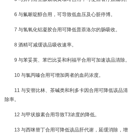
6 与氟哌啶醇合用，可导致低血压及心脏停博。
7 与氢氧化铝凝胶合用可降低普萘洛尔的肠吸收。
8 酒精可减缓该品吸收速率。
9 与苯妥英、苯巴比妥和利福平合用可加速该品清除。
10 与氯丙嗪合用可增加两者的血药浓度。
11 与安替比林、茶碱类和利多卡因合用可降低该品清
除率。
12 与甲状腺素合用导致T3浓度的降低。
13 与西咪替丁合用可降低该品肝代谢，延缓消除，增