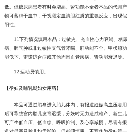
低。但糖尿病患者有时会增高。肾功能不全者本品的代谢产
物可蓄积于血中，干扰测定血清胆红质的重氮反应，出现假
阳性。
11下列情况慎用本品：过敏史、充血性心力衰竭、糖尿
病、肺气肿或非过敏性支气管哮喘、肝功能不全、甲状腺功
能低下、雷诺综合症或其他周围血管疾病、肾功能衰退等。
12 运动员慎用。
【孕妇及哺乳期妇女用药】
本品可通过胎盘进入胎儿体内，有报道妊娠高血压者用
后可导致宫内胎儿发育迟缓，分娩时无力造成难产、新生儿
可产生低血压、低血糖、呼吸抑制、及心率减慢，尽管有报
道对母亲及胎儿均无影响，但必须慎用，不宜作为孕妇第一