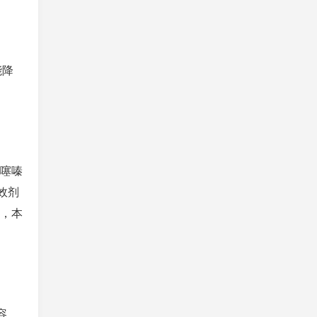
能降
与噻嗪
效剂
用，本
容