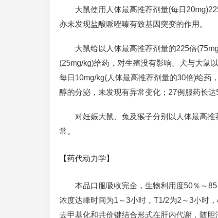
大鼠使用人体最高推荐剂量(每日20mg)
亦未发现盐酸哌唑嗪有致基因突变的作用。
大鼠给以人体最高推荐剂量的225倍(75m
(25mg/kg)给药，对生殖没有影响。犬与大
每日10mg/kg(人体最高推荐剂量的30倍)
醇的分泌，未发现有异常变化；27例服药长达
对妊娠大鼠、兔及猴子分别以人体最高推荐
常。
【药代动力学】
本品口服吸收完全，生物利用度50％～8
浓度达峰时间为1～3小时，T1/2为2～3小时
去甲基化和共价键结合形式在肝内代谢，随胆汁