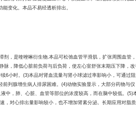
功能变化。本品不易经透析排出。
阻滞剂，是喹唑啉衍生物.本品可松弛血管平滑肌，扩张周围血管
和静脉，降低心脏前负荷与后负荷，使左心室舒张末期压下降，改
续6小时。(3)本品对肾血流量与肾小球滤过率影响小，可通过
前列腺增生病人排尿困难。(4)动物实验显示，大部分药物与仪
液中，肺、心脏、血管等部位的浓度较高，而在脑中较低。(5)
过速，对心排出量影响较小，也不增加肾素分泌。长期应用对脂