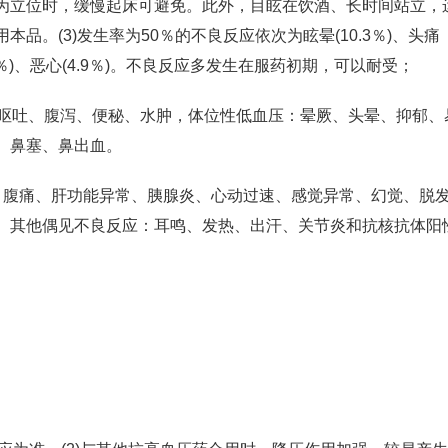
为立位时，缓慢起床可避免。此外，目眩在饮酒、长时间站立，
品。(3)发生率为50％的不良反应依次为眩晕(10.3％)、头痛
悸(5.3％)、恶心(4.9％)。不良反应多发生在服药初期，可以耐受；
：呕吐、腹泻、便秘、水肿，体位性低血压：晕厥、头晕、抑郁、
、鼻塞、鼻出血。
、腹痛、肝功能异常、胰腺炎、心动过速、感觉异常、幻觉、脱
。其他偶见不良反应：耳鸣、发热、出汗、关节炎和抗核抗体阳