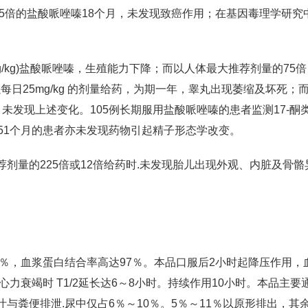
225倍的盐酸哌唑嗪18个月，未发现致癌作用；在基因毒理学研究
g/kg)盐酸哌唑嗪，生殖能力下降；而以人体最大推荐剂量的75倍
鼠以每日25mg/kg 的剂量给药，为期一年，睾丸出现萎缩及坏死；
给药，未发现上述变化。105例长期服用盐酸哌唑嗪的患者监测17-酮
51个月的患者亦未发现药物引起精子形态学改变。
剂量的225倍或12倍给药时.未发现胎儿出现外观、内脏及骨骼
5％，血浆蛋白结合率高达97％。本品口服后2小时起降压作用，
，心力衰竭时 T1/2延长达6～8小时。持续作用10小时。本品主要
与粪便排泄.尿中仅占6％～10％。5％～11％以原形排出，其