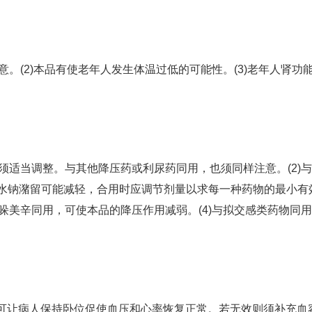
意。(2)本品有使老年人发生体温过低的可能性。(3)老年人肾功
量须适当调整。与其他降压药或利尿药同用，也须同样注意。(2)
而水钠潴留可能减轻，合用时应调节剂量以求每一种药物的最小有
吲哚美辛同用，可使本品的降压作用减弱。(4)与拟交感类药物同
可让病人保持卧位促使血压和心率恢复正常。若无效则须补充血