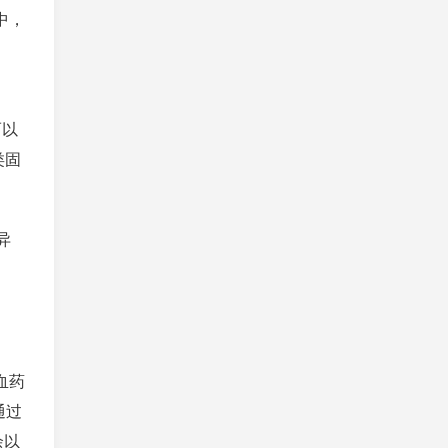
中，
而以
类固
异
血药
通过
余以