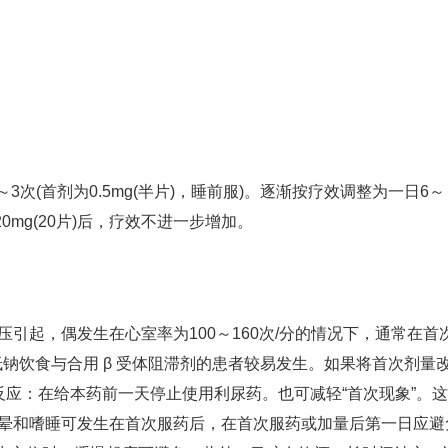
2～3次(首剂为0.5mg(半片)，睡前服)。逐渐按疗效调整为一日6～
20mg(20片)后，疗效不进一步增加。
压引起，偶发生在心室率为100～160次/分的情况下，通常在首
低钠饮食与合用 β 受体阻滞剂的患者较易发生。如果将首次剂量
良反应：在给本药前一天停止使用利尿药。也可减轻“首次现象”。
眩晕和嗜睡可发生在首次服药后，在首次服药或加量后第一日应避