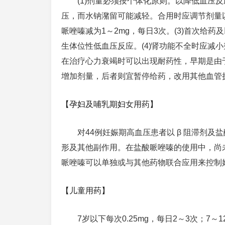
(1)剂量必须按个体化原则。以降低血压
压，而水钠潴留可能减轻。合用时应调节剂量
哌唑嗪减为1～2mg，每日3次。(3)首次
生体位性低血压反应。(4)肾功能不全时应减小
在治疗心力衰竭时可以出现耐药性，早期是由
增加剂量，后者则宜暂停给药，改用其他血管
【孕妇及哺乳期妇女用药】
对44例妊娠期高血压患者以 β 阻滞剂及
形及其他副作用。在盐酸哌唑嗪的使用中，尚
哌唑嗪可以单独或与其他药物联合应用来控制
【儿童用药】
7岁以下每次0.25mg，每日2～3次；7～