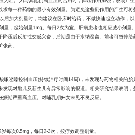
反应为准。(2)与其他抗高血压药合用时，降压作用加强，较易产
以求每一种药物的最小有效剂量。为避免这些副作用的产生可将
给药及以后加大剂量时，均建议在卧床时给药，不做快速起立动作，
剂量，起始剂量1mg。每日2次为宜。肝病患者也相应减小剂量。(
于降压后反射性交感兴奋，后期是由于水钠潴留。前者可暂停给
扩张药。
盐酸哌唑嗪控制血压(持续治疗时间14周)，未发现与药物相关的胎
未发现对胎儿及新生儿有异常影响的报道。相关研究结果表明，
妊娠期严重高血压。对哺乳期妇女未见不良反应。
12岁每次0.5mg，每日2-3次，按疗效调整剂量。