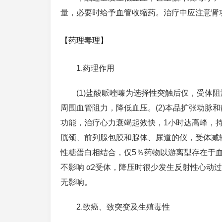
量，必要时给予血管收缩药。治疗中应注意肾
【药理毒理】
1.药理作用
(1)盐酸哌唑嗪为选择性突触后仅，受体
周围血管阻力，降低血压。(2)本品扩张动脉
功能，治疗心力衰竭起效快，1小时达高峰，持
胱颈、前列腺包膜和腺体、尿道的仪，受体减轻
性糖蛋白相结合，仅5％药物以游离型存在于血
不影响 α2受体，降压时很少发生反射性心动
无影响。
2.致癌、致突变及生殖毒性