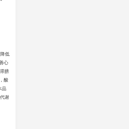
，降低
善心
阻滞膀
，酸
本品
质代谢