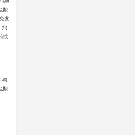
生低血
盐酸
以免发
5)
药或
儿畸
盐酸