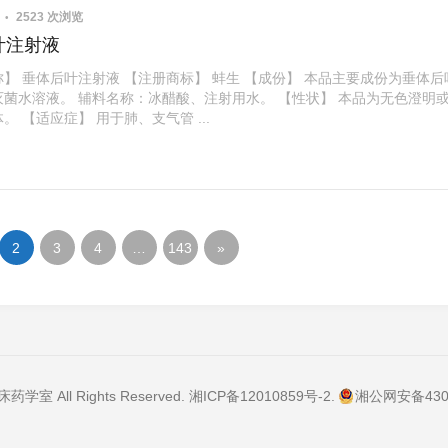
6
2523 次浏览
叶注射液
】 垂体后叶注射液 【注册商标】 蚌生 【成份】 本品主要成份为垂体后
灭菌水溶液。 辅料名称：冰醋酸、注射用水。 【性状】 本品为无色澄明
。 【适应症】 用于肺、支气管 ...
2
3
4
…
143
»
学室 All Rights Reserved.
湘ICP备12010859号-2
.
湘公网安备4306