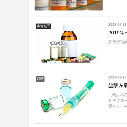
2023-09-1
卓越服务
点评处罚
201
您无权访
2023-08-1
西药
盐酸左
【药品名
其主要成份化学
骈[1,2,3,