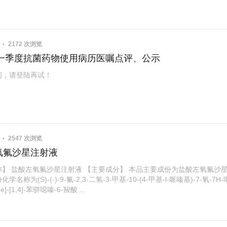
1
2172 次浏览
9年一季度抗菌药物使用病历医嘱点评、公示
问，请登陆再试！
7
2547 次浏览
氧氟沙星注射液
称】 盐酸左氧氟沙星注射液 【主要成分】 本品主要成份为盐酸左氧氟沙
名称为(S)-(-)-9-氟-2,3-二氢-3-甲基-10-(4-甲基-l-哌嗪基)-7-氧-7H
-de]-[1,4]-苯骈噁嗪-6-羧酸 ...